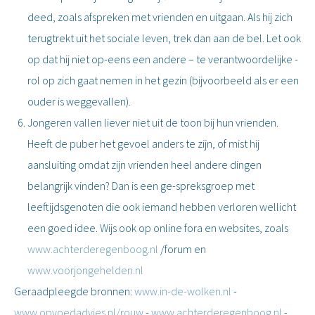
deed, zoals afspreken met vrienden en uitgaan. Als hij zich
terugtrekt uit het sociale leven, trek dan aan de bel. Let ook
op dat hij niet op-eens een andere – te verantwoordelijke -
rol op zich gaat nemen in het gezin (bijvoorbeeld als er een
ouder is weggevallen).
Jongeren vallen liever niet uit de toon bij hun vrienden.
Heeft de puber het gevoel anders te zijn, of mist hij
aansluiting omdat zijn vrienden heel andere dingen
belangrijk vinden? Dan is een ge-spreksgroep met
leeftijdsgenoten die ook iemand hebben verloren wellicht
een goed idee. Wijs ook op online fora en websites, zoals
www.achterderegenboog.nl
/forum en
www.voorjongehelden.nl
Geraadpleegde bronnen:
www.in-de-wolken.nl
-
www.opvoedadvies.nl/rouw
-
www.achterderegenboog.nl
-