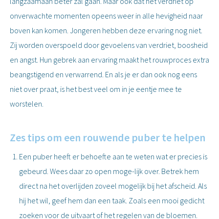
langzaamaan beter zal gaan. Maar ook dat het verdriet op
onverwachte momenten opeens weer in alle hevigheid naar
boven kan komen. Jongeren hebben deze ervaring nog niet.
Zij worden overspoeld door gevoelens van verdriet, boosheid
en angst. Hun gebrek aan ervaring maakt het rouwproces extra
beangstigend en verwarrend. En als je er dan ook nog eens
niet over praat, is het best veel om in je eentje mee te
worstelen.
Zes tips om een rouwende puber te helpen
Een puber heeft er behoefte aan te weten wat er precies is
gebeurd. Wees daar zo open moge-lijk over. Betrek hem
direct na het overlijden zoveel mogelijk bij het afscheid. Als
hij het wil, geef hem dan een taak. Zoals een mooi gedicht
zoeken voor de uitvaart of het regelen van de bloemen.