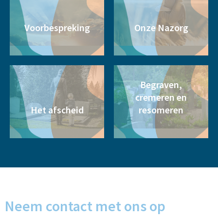
Voorbespreking
Onze Nazorg
Begraven,
cremeren en
Het afscheid
resomeren
Neem contact met ons op