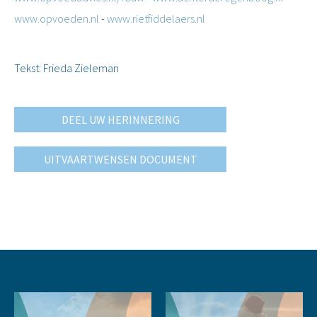
www.opvoeden.nl
-
www.rietfiddelaers.nl
Tekst: Frieda Zieleman
DEEL UW HERINNERING
UITVAARTWENSEN DOCUMENT