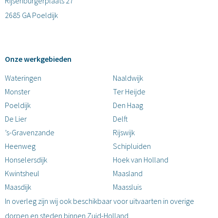
Rijsenburgerplaats 27
2685 GA Poeldijk
Onze werkgebieden
Wateringen
Naaldwijk
Monster
Ter Heijde
Poeldijk
Den Haag
De Lier
Delft
’s-Gravenzande
Rijswijk
Heenweg
Schipluiden
Honselersdijk
Hoek van Holland
Kwintsheul
Maasland
Maasdijk
Maassluis
In overleg zijn wij ook beschikbaar voor uitvaarten in overige
dorpen en steden binnen Zuid-Holland.