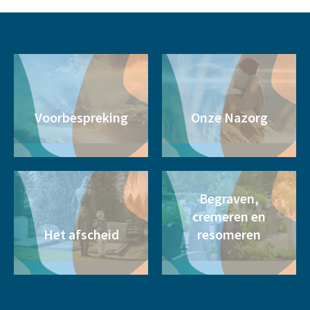
Voorbespreking
Onze Nazorg
Begraven,
cremeren en
Het afscheid
resomeren