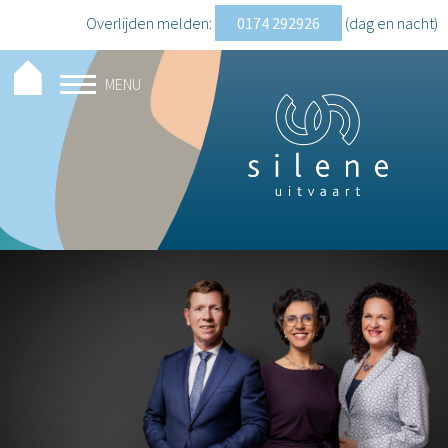
Overlijden melden:
0174 292926
(dag en nacht
)
MENU