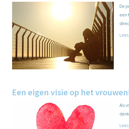
De pu
een t
dire
Lees
Een eigen visie op het vrouwen
Als 
denk
Lees