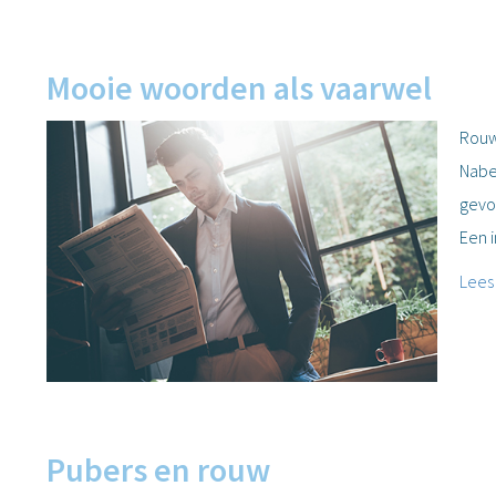
Mooie woorden als vaarwel
Rouw
Nabe
gevo
Een 
Lees
Pubers en rouw