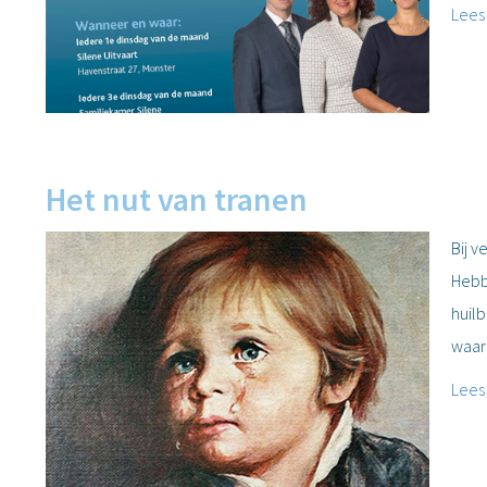
Lees
Het nut van tranen
Bij v
Hebb
huilb
waar
Lees