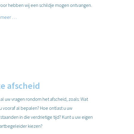
voor hebben wij een schildje mogen ontvangen.
 meer …
te afscheid
 al uw vragen rondom het afscheid, zoals: Wat
 u vooraf al bepalen? Hoe ontlast u uw
taanden in die verdrietige tijd? Kunt u uw eigen
aartbegeleider kiezen?