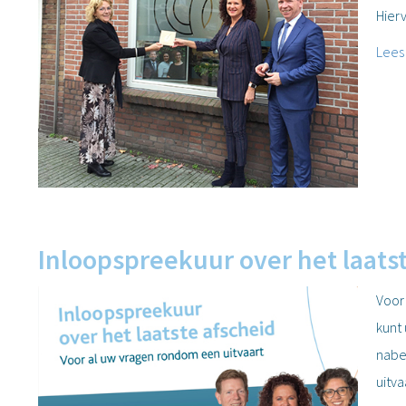
Hier
Lees
Inloopspreekuur over het laats
Voor
kunt
nabes
uitv