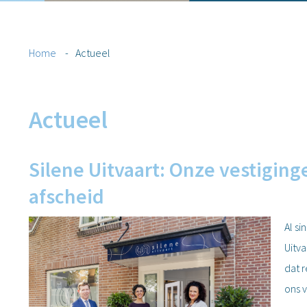
Home
-
Actueel
Actueel
Silene Uitvaart: Onze vestigin
afscheid
Al si
Uitv
dat 
ons v