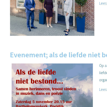
Lees
Evenement; als de liefde niet 
Op z
liefd
orga
Lees