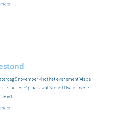
 meer …
bestond
aterdag 5 november vindt het evenement 'Als de
e niet bestond' plaats, wat Silene Uitvaart mede-
niseert.
 meer …