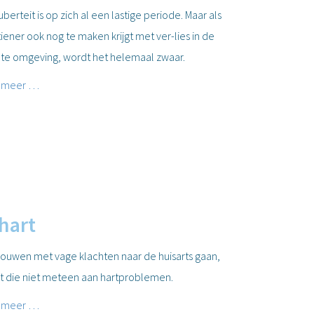
berteit is op zich al een lastige periode. Maar als
iener ook nog te maken krijgt met ver-lies in de
cte omgeving, wordt het helemaal zwaar.
 meer …
hart
vrouwen met vage klachten naar de huisarts gaan,
t die niet meteen aan hartproblemen.
 meer …