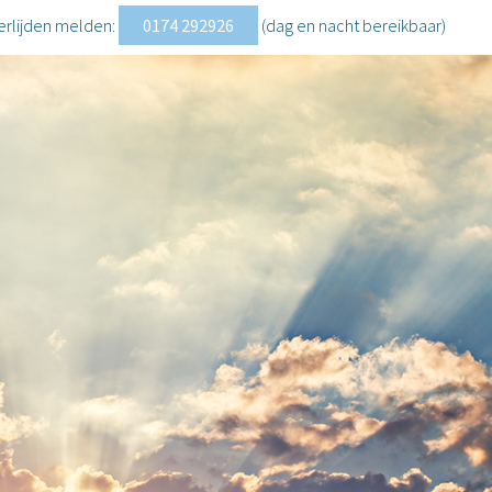
erlijden melden:
0174 292926
(dag en nacht
bereikbaar
)