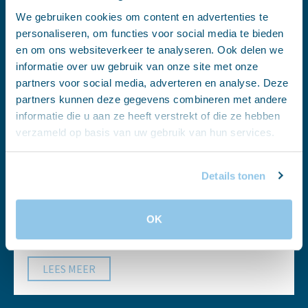
We gebruiken cookies om content en advertenties te
personaliseren, om functies voor social media te bieden
en om ons websiteverkeer te analyseren. Ook delen we
Onze nazorg
informatie over uw gebruik van onze site met onze
partners voor social media, adverteren en analyse. Deze
Vaak horen we na de uitvaart zeggen ‘nu is alles achter
partners kunnen deze gegevens combineren met andere
de rug’. Op een bepaalde manier is dat natuurlijk zo,
informatie die u aan ze heeft verstrekt of die ze hebben
verzameld op basis van uw gebruik van hun services.
want met het afscheid nemen van uw dierbare is een
periode voltooid met veel emoties, drukte en
Details tonen
spanningen.
OK
Onze Nazorg
,
Asbestemmingen
,
Social media
LEES MEER