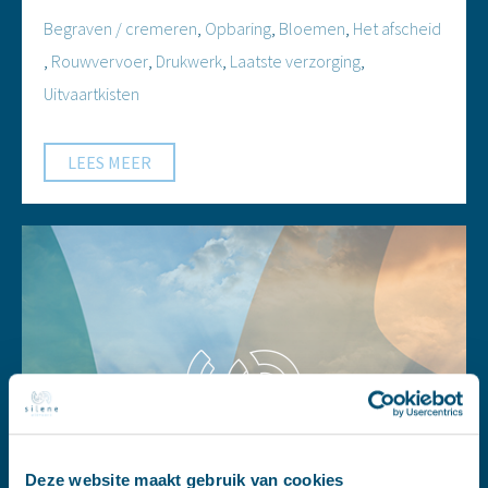
Begraven / cremeren
,
Opbaring
,
Bloemen
,
Het afscheid
,
Rouwvervoer
,
Drukwerk
,
Laatste verzorging
,
Uitvaartkisten
LEES MEER
Deze website maakt gebruik van cookies