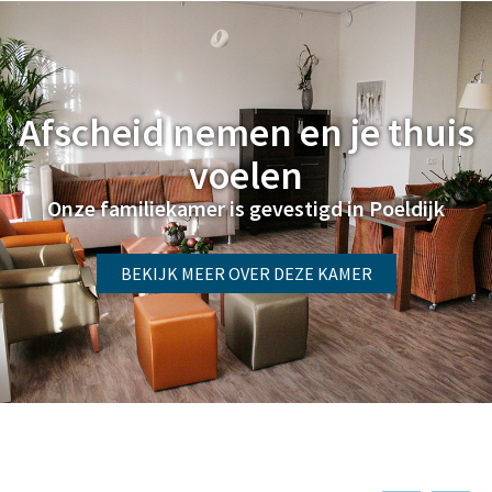
Afscheid nemen en je thuis
voelen
Onze familiekamer is gevestigd in Poeldijk
BEKIJK MEER OVER DEZE KAMER