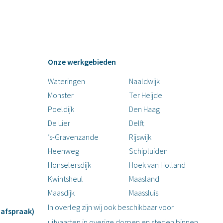
Onze werkgebieden
Wateringen
Naaldwijk
Monster
Ter Heijde
Poeldijk
Den Haag
De Lier
Delft
’s-Gravenzande
Rijswijk
Heenweg
Schipluiden
Honselersdijk
Hoek van Holland
Kwintsheul
Maasland
Maasdijk
Maassluis
In overleg zijn wij ook beschikbaar voor
 afspraak)
uitvaarten in overige dorpen en steden binnen