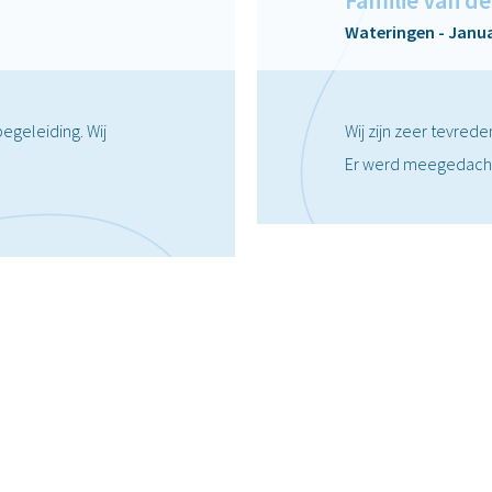
Familie Van de
Wateringen - Janua
begeleiding. Wij
Wij zijn zeer tevred
Er werd meegedacht 