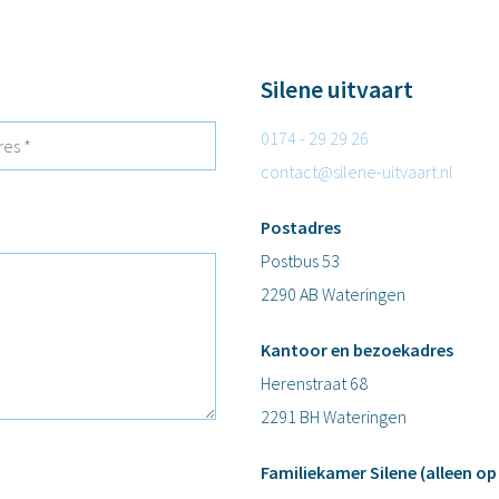
Silene uitvaart
0174 - 29 29 26
contact@silene-uitvaart.nl
Postadres
Postbus 53
2290 AB Wateringen
Kantoor en bezoekadres
Herenstraat 68
2291 BH Wateringen
Familiekamer Silene (alleen op