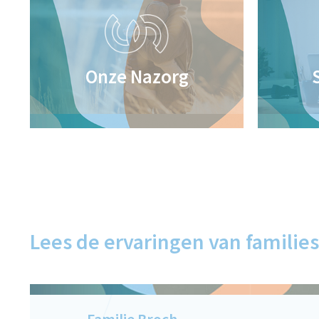
Onze Nazorg
Lees de
ervaringen
van families