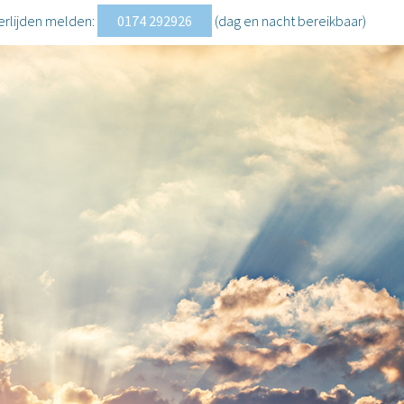
erlijden melden:
0174 292926
(dag en nacht
bereikbaar
)