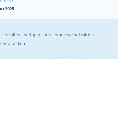
r Elst
ri 2025
en hoe alles is verlopen, precies hoe we het wilden.
en alles kon.